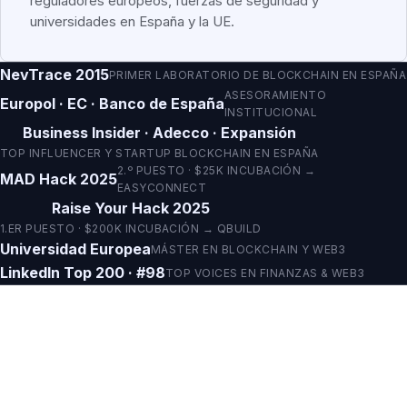
reguladores europeos, fuerzas de seguridad y
universidades en España y la UE.
NevTrace 2015
PRIMER LABORATORIO DE BLOCKCHAIN EN ESPAÑA
ASESORAMIENTO
Europol · EC · Banco de España
INSTITUCIONAL
Business Insider · Adecco · Expansión
TOP INFLUENCER Y STARTUP BLOCKCHAIN EN ESPAÑA
2.º PUESTO · $25K INCUBACIÓN →
MAD Hack 2025
EASYCONNECT
Raise Your Hack 2025
1.ER PUESTO · $200K INCUBACIÓN → QBUILD
Universidad Europea
MÁSTER EN BLOCKCHAIN Y WEB3
LinkedIn Top 200 · #98
TOP VOICES EN FINANZAS & WEB3