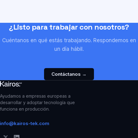
anonimizaba pagos de ransomware en Bitcoin,
en portada de La Razón
¿Listo para trabajar con nosotros?
Cuéntanos en qué estás trabajando. Respondemos en
un día hábil.
Contáctanos →
Ayudamos a empresas europeas a
desarrollar y adoptar tecnología que
funciona en producción.
info@kairos-tek.com